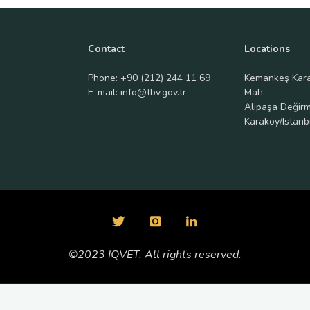
Contact
Locations
Phone: +90 (212) 244 11 69
Kemankeş Kar
E-mail: info@tbv.gov.tr
Mah.
Alipaşa Değir
Karaköy/Istanb
©2023 IQVET. All rights reserved.