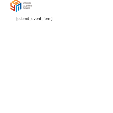
Skip
to
content
[submit_event_form]