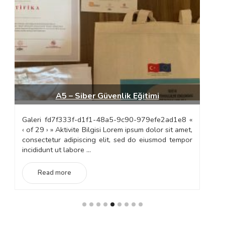
A5 – Siber Güvenlik Eğitimi
Galeri fd7f333f-d1f1-48a5-9c90-979efe2ad1e8 «
G
‹ of 29 › » Aktivite Bilgisi Lorem ipsum dolor sit amet,
6b
consectetur adipiscing elit, sed do eiusmod tempor
»
incididunt ut labore ...
co
in
Read more