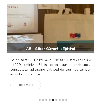
A5 – Siber Güvenlik Eğitimi
Galeri fd7f333f-d1f1-48a5-9c90-979efe2ad1e8 «
G
‹ of 29 › » Aktivite Bilgisi Lorem ipsum dolor sit amet,
6b
consectetur adipiscing elit, sed do eiusmod tempor
»
incididunt ut labore ...
co
in
Read more