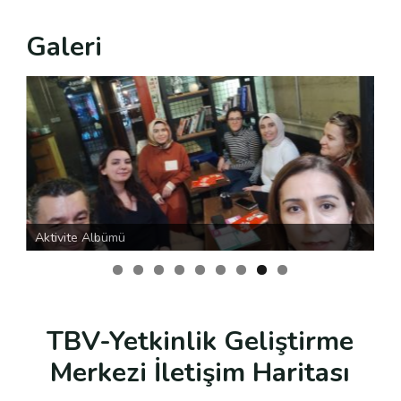
Galeri
Aktivite Albümü
Ak
TBV-Yetkinlik Geliştirme
Merkezi İletişim Haritası